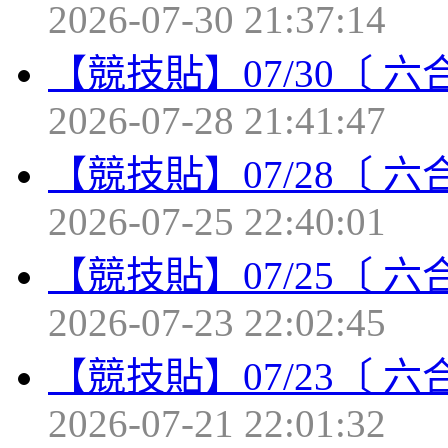
2026-07-30 21:37:14
【競技貼】07/30〔 
2026-07-28 21:41:47
【競技貼】07/28〔 
2026-07-25 22:40:01
【競技貼】07/25〔 
2026-07-23 22:02:45
【競技貼】07/23〔 
2026-07-21 22:01:32