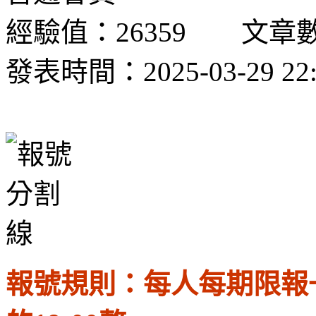
經驗值：26359 文章數：
發表時間：2025-03-29 22:
報號規則：每人每期限報