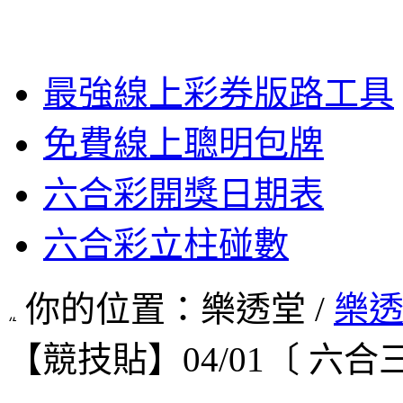
最強線上彩券版路工具
免費線上聰明包牌
六合彩開獎日期表
六合彩立柱碰數
你的位置：樂透堂 /
樂
【競技貼】04/01〔 六