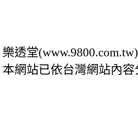
樂透堂(www.9800.com.tw) c 2
本網站已依台灣網站內容