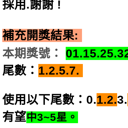
採用.謝謝 !
補充開獎結果:
本期獎號：
01.15.25.3
尾數：
1.2.5.7.
使用以下尾數：
0.
1.2.
3.
有望
中3~5星。