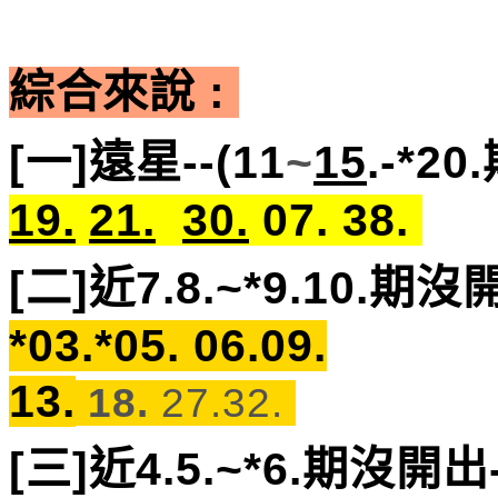
綜合來說
:
[
一
]
遠星
--(11
~
15
.
-
*20.
19.
21.
30.
07. 38.
[
二
]
近
7.8.~*9.10.
期沒
*
03.
*
05.
06.
09.
13.
18.
27.32.
[
三
]
近
4.
5.
~*6.
期沒開出-