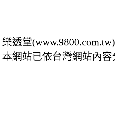
樂透堂(www.9800.com.tw) c 2
本網站已依台灣網站內容