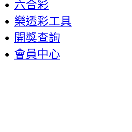
六合彩
樂透彩工具
開獎查詢
會員中心