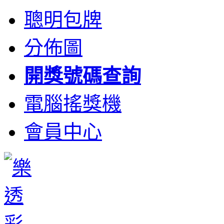
聰明包牌
分佈圖
開獎號碼查詢
電腦搖獎機
會員中心