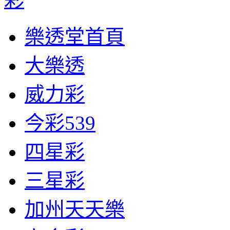
樂透堂首頁
大樂透
威力彩
今彩539
四星彩
三星彩
加州天天樂