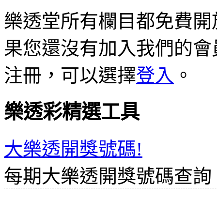
樂透堂所有欄目都免費開
果您還沒有加入我們的會
注冊，可以選擇
登入
。
樂透彩精選工具
大樂透開獎號碼!
每期大樂透開獎號碼查詢