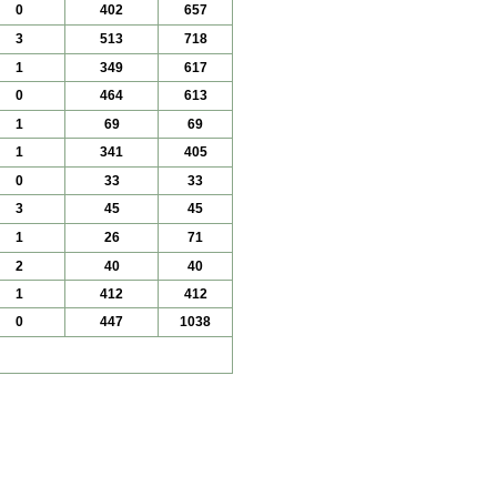
0
402
657
3
513
718
1
349
617
0
464
613
1
69
69
1
341
405
0
33
33
3
45
45
1
26
71
2
40
40
1
412
412
0
447
1038