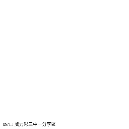
】09/11 威力彩三中一分享區