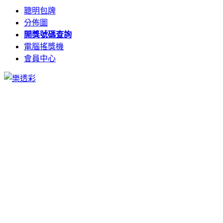
聰明包牌
分佈圖
開獎號碼查詢
電腦搖獎機
會員中心