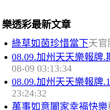
樂透彩最新文章
綠草如茵珍惜當下
天官隆 
08.09.加州天天樂報牌.
08-09 03:13:34
08.09.加州天天樂報牌.1
23:24:32
萬事如意闔家幸褔快樂