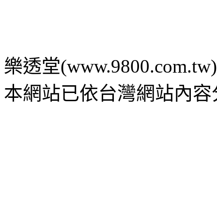
樂透堂(www.9800.com.tw) c 2
本網站已依台灣網站內容