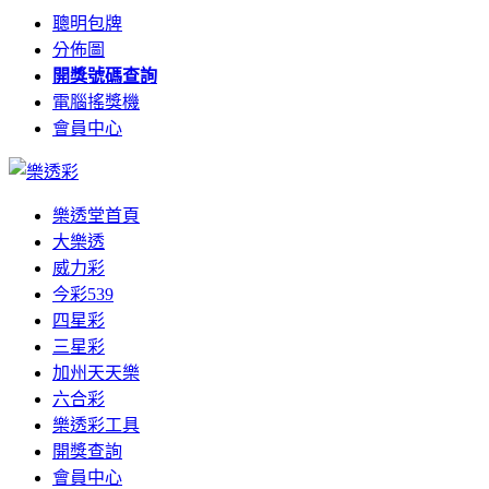
聰明包牌
分佈圖
開獎號碼查詢
電腦搖獎機
會員中心
樂透堂首頁
大樂透
威力彩
今彩539
四星彩
三星彩
加州天天樂
六合彩
樂透彩工具
開獎查詢
會員中心