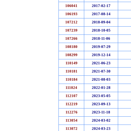
106041
2017-02-17
106193
2017-08-14
107212
2018-09-04
107239
2018-10-05
107266
2018-11-06
108180
2019-07-29
108299
2019-12-14
110149
2021-06-23
110181
2021-07-30
110184
2021-08-03
111024
2022-01-28
112107
2023-05-05
112219
2023-09-13
112276
2023-11-18
113054
2024-03-02
113072
2024-03-23