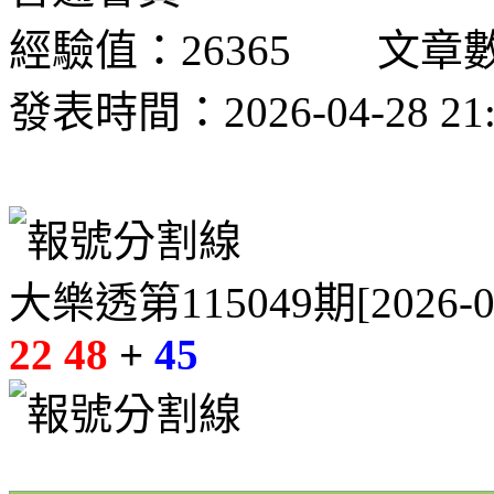
經驗值：26365 文章數：
發表時間：2026-04-28 21:
大樂透第115049期[2026
22 48
+
45