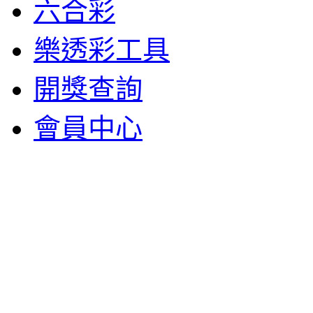
六合彩
樂透彩工具
開獎查詢
會員中心