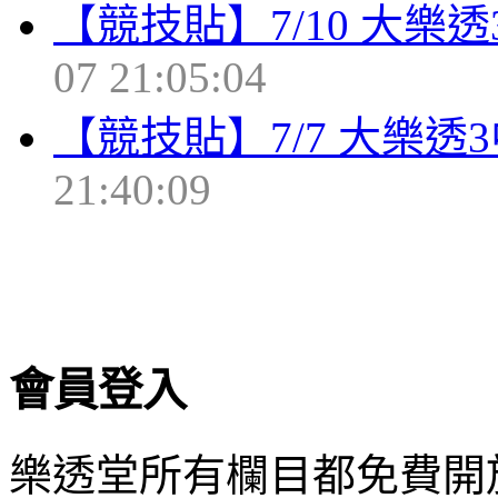
【競技貼】7/10 大樂
07 21:05:04
【競技貼】7/7 大樂透
21:40:09
會員登入
樂透堂所有欄目都免費開