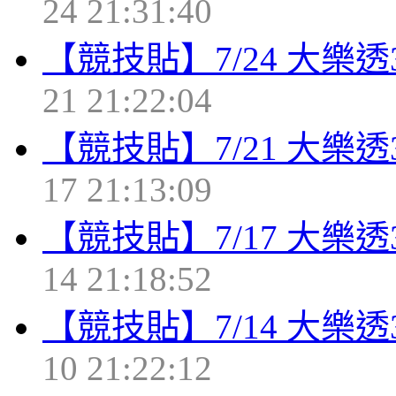
24 21:31:40
【競技貼】7/24 大樂
21 21:22:04
【競技貼】7/21 大樂
17 21:13:09
【競技貼】7/17 大樂
14 21:18:52
【競技貼】7/14 大樂
10 21:22:12