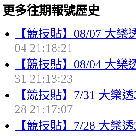
更多往期報號歷史
【競技貼】08/07 大樂
04 21:18:21
【競技貼】08/04 大樂
31 21:13:23
【競技貼】7/31 大樂
28 21:17:07
【競技貼】7/28 大樂