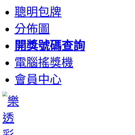
聰明包牌
分佈圖
開獎號碼查詢
電腦搖獎機
會員中心