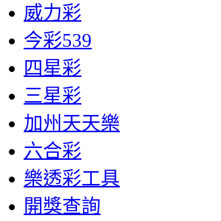
威力彩
今彩539
四星彩
三星彩
加州天天樂
六合彩
樂透彩工具
開獎查詢