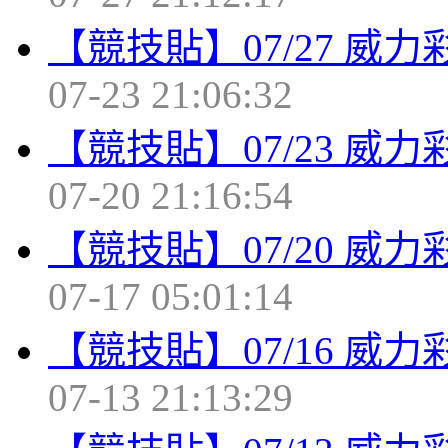
【競技貼】07/27 威
07-23 21:06:32
【競技貼】07/23 威
07-20 21:16:54
【競技貼】07/20 威
07-17 05:01:14
【競技貼】07/16 威
07-13 21:13:29