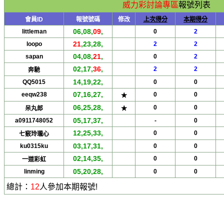
威力彩討論專區
報號列表
會員ID
報號號碼
修改
上次得分
本期得分
06,08,
09
,
littleman
0
2
21
,23,28,
loopo
2
2
04,08,
21
,
sapan
0
2
02,17,
36
,
2
2
奔馳
14,19,22,
QQ5015
0
0
07,16,27,
eeqw238
0
0
★
06,25,28,
0
0
呆丸郎
★
05,17,37,
a0911748052
-
0
12,25,33,
0
0
七竅玲瓏心
03,17,31,
ku0315ku
0
0
02,14,35,
0
0
一道彩虹
05,20,28,
linming
0
0
總計：
12
人參加本期報號!