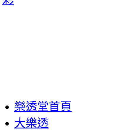
樂透堂首頁
大樂透