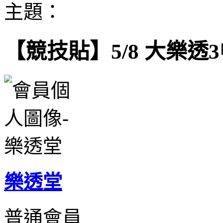
主題：
【競技貼】5/8 大樂透
樂透堂
普通會員