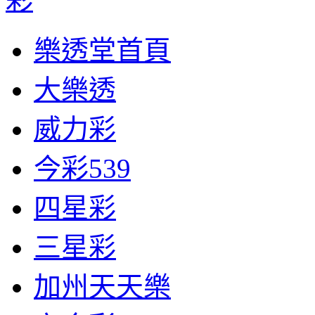
樂透堂首頁
大樂透
威力彩
今彩539
四星彩
三星彩
加州天天樂