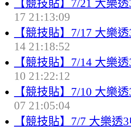
【競技貼】7/21 大樂
17 21:13:09
【競技貼】7/17 大樂
14 21:18:52
【競技貼】7/14 大樂
10 21:22:12
【競技貼】7/10 大樂
07 21:05:04
【競技貼】7/7 大樂透