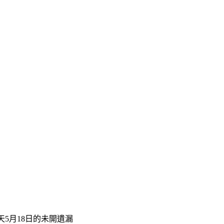
天5月18日的未開遺漏