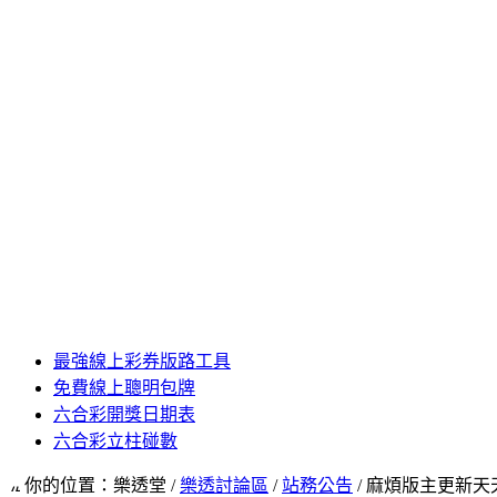
最強線上彩券版路工具
免費線上聰明包牌
六合彩開獎日期表
六合彩立柱碰數
你的位置：樂透堂 /
樂透討論區
/
站務公告
/ 麻煩版主更新天