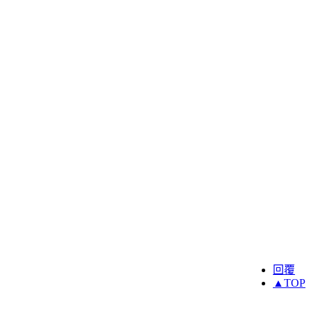
回覆
▲TOP