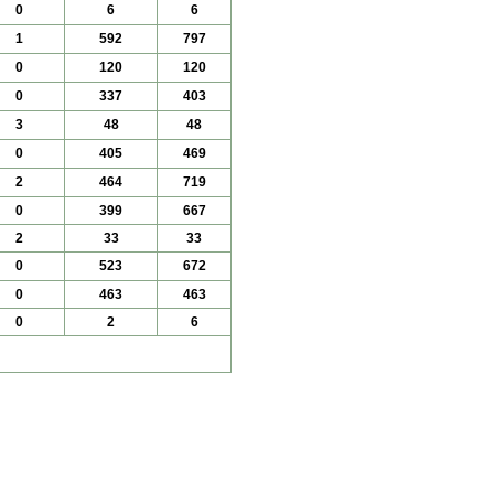
0
6
6
1
592
797
0
120
120
0
337
403
3
48
48
0
405
469
2
464
719
0
399
667
2
33
33
0
523
672
0
463
463
0
2
6