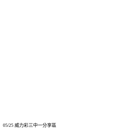
】05/25 威力彩三中一分享區