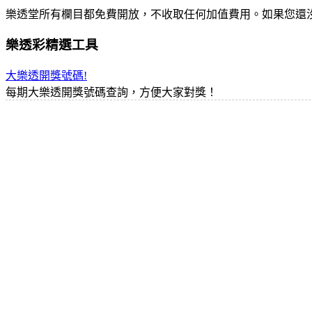
樂透堂所有欄目都免費開放，不收取任何加值費用。如果您還
樂透彩精選工具
大樂透開獎號碼!
每期大樂透開獎號碼查詢，方便大家對獎！