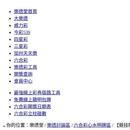
樂透堂首頁
大樂透
威力彩
今彩539
四星彩
三星彩
加州天天樂
六合彩
樂透彩工具
開獎查詢
會員中心
最強線上彩券版路工具
免費線上聰明包牌
六合彩開獎日期表
六合彩立柱碰數
你的位置：樂透堂 /
樂透討論區
/
六合彩心水明牌區
/ 【競技