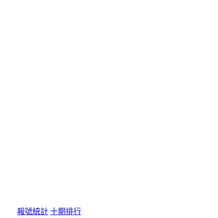
報號統計
十期排行