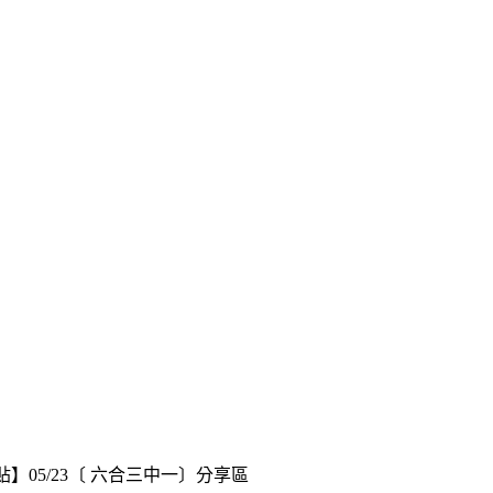
貼】05/23〔 六合三中一〕分享區