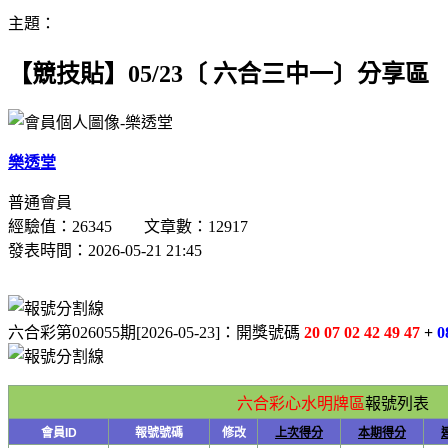
主題：
【競技貼】05/23〔 六合三中一〕分享區
樂透堂
普通會員
經驗值：26345 文章數：12917
發表時間：2026-05-21 21:45
六合彩第026055期[2026-05-23]：開獎號碼
20 07 02 42 49 47
+
0
六合彩心水明牌區
報號列表
會員ID
報號號碼
修改
上次得分
本期得分