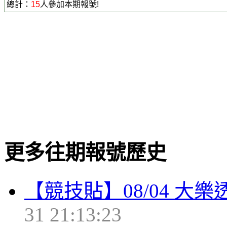
總計：
15
人參加本期報號!
更多往期報號歷史
【競技貼】08/04 大樂
31 21:13:23