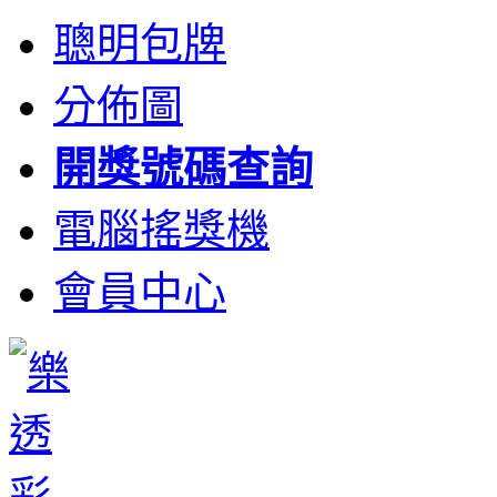
聰明包牌
分佈圖
開獎號碼查詢
電腦搖獎機
會員中心