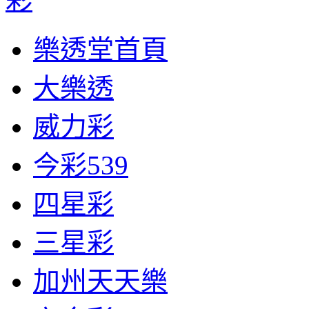
樂透堂首頁
大樂透
威力彩
今彩539
四星彩
三星彩
加州天天樂