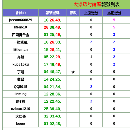
大樂透討論區
報號列表
會員ID
報號號碼
修改
上次得分
本期得分
16,
26
,
49
,
jasson660829
0
5
26
,36,
49
,
lifen610
0
5
01,25,
49
,
0
2
四兩搏千金
16,
26
,33,
2
2
一道彩虹
15,
26
,41,
littleman
0
2
05,22,
29
,
1
2
奔馳
17,46,
49
,
ku0315ku
0
2
04,46,47,
0
0
丁噹
★
14,24,25,
0
0
翡翠
04,21,34,
QQ5015
2
0
12,28,36,
linming
0
0
12,22,45,
2
0
磨1劍
25,39,40,
ezlotto1210
0
0
32,33,43,
0
0
大仁哥
01,02,48,
loopo
0
0