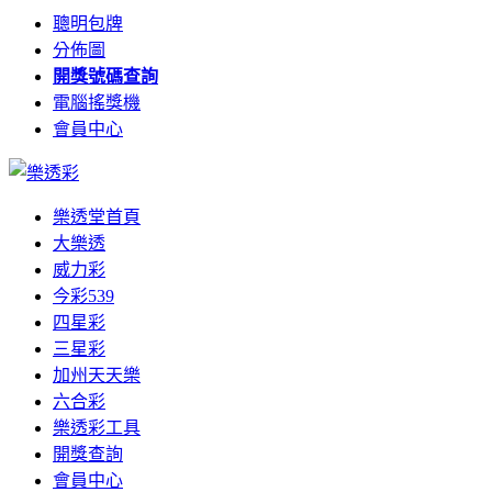
聰明包牌
分佈圖
開獎號碼查詢
電腦搖獎機
會員中心
樂透堂首頁
大樂透
威力彩
今彩539
四星彩
三星彩
加州天天樂
六合彩
樂透彩工具
開獎查詢
會員中心