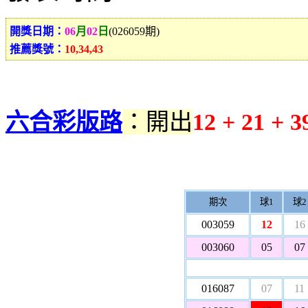
開獎日期：
06
月
02
日
(026059期)
推薦獎號：
10,34,43
六合彩
版路
：開出
12 + 21 + 3
期次
球1
球2
003059
12
16
003060
05
07
016087
07
11