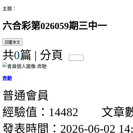
主題：
六合彩第026059期三中一
共
0
篇 | 分頁
奔馳
普通會員
經驗值：14482 文章數
發表時間：2026-06-02 14: