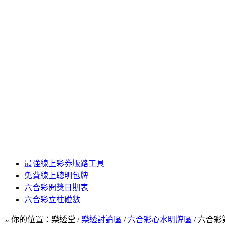
最強線上彩券版路工具
免費線上聰明包牌
六合彩開獎日期表
六合彩立柱碰數
你的位置：樂透堂 /
樂透討論區
/
六合彩心水明牌區
/ 六合彩