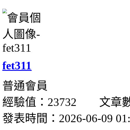
fet311
普通會員
經驗值：23732 文章數
發表時間：2026-06-09 01: