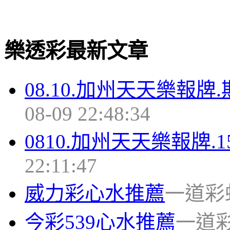
樂透彩最新文章
08.10.加州天天樂報牌.
08-09 22:48:34
0810.加州天天樂報牌.15
22:11:47
威力彩心水推薦
一道彩虹 2
今彩539心水推薦
一道彩虹 