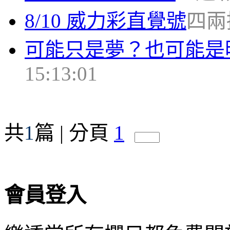
8/10 威力彩直覺號
四兩搏
可能只是夢？也可能是
15:13:01
共
1
篇 | 分頁
1
會員登入