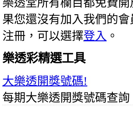
樂透堂所有欄目都免費開
果您還沒有加入我們的會
注冊，可以選擇
登入
。
樂透彩精選工具
大樂透開獎號碼!
每期大樂透開獎號碼查詢