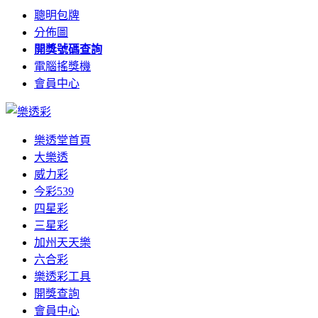
聰明包牌
分佈圖
開獎號碼查詢
電腦搖獎機
會員中心
樂透堂首頁
大樂透
威力彩
今彩539
四星彩
三星彩
加州天天樂
六合彩
樂透彩工具
開獎查詢
會員中心