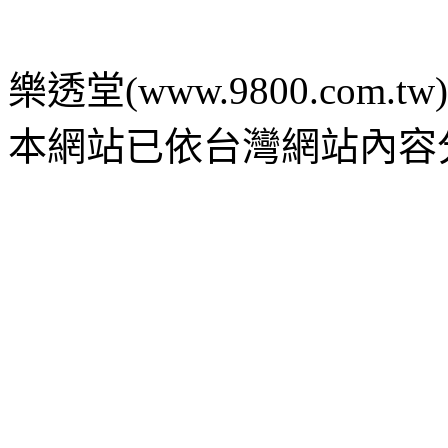
樂透堂(www.9800.com.tw) c 2
本網站已依台灣網站內容