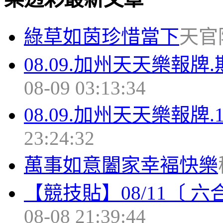
綠草如茵珍惜當下
天官隆 
08.09.加州天天樂報牌.
08-09 03:13:34
08.09.加州天天樂報牌.1
23:24:32
萬事如意闔家幸褔快樂
【競技貼】08/11〔 
08-08 21:39:44