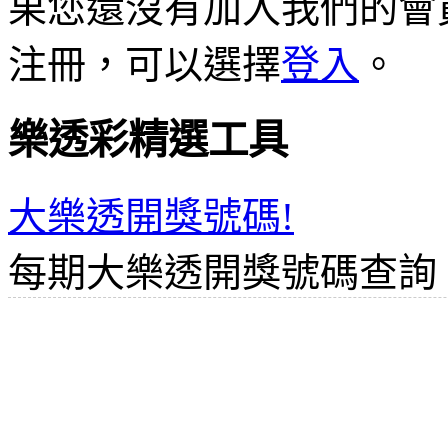
果您還沒有加入我們的會
注冊，可以選擇
登入
。
樂透彩精選工具
大樂透開獎號碼!
每期大樂透開獎號碼查詢