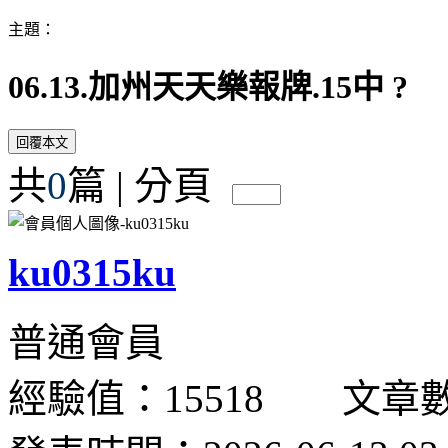
主題：
06.13.加州天天樂報牌.15中 ?
共
0
篇 | 分頁
ku0315ku
普通會員
經驗值：15518 文章數