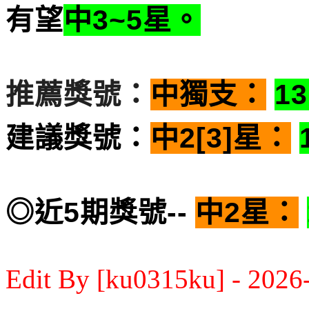
有望
中3~5星。
推薦獎號：
中獨支：
13
建議獎號：
中2[3]星：
◎近
5
期獎號--
中2星：
Edit By [ku0315ku] - 2026