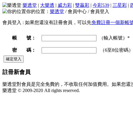
樂透堂
|
大樂透
|
威力彩
|
雙贏彩
|
今彩539
|
三星彩
|
你的位置：
樂透堂
/ 會員中心 / 會員登入
會員登入 : 如果您還沒有註冊會員，可以先
免費註冊一個新帳
帳 號：
（輸入帳號）
*
密 碼：
（6至8位密碼
註冊新會員
樂透堂對會員是完全免費的，不收取任何加值費用。如果您還
樂透堂 © 2009-2020 All rights reserved.