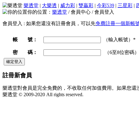
樂透堂
|
大樂透
|
威力彩
|
雙贏彩
|
今彩539
|
三星彩
|
你的位置：
樂透堂
/ 會員中心 / 會員登入
會員登入 : 如果您還沒有註冊會員，可以先
免費註冊一個新帳
帳 號：
（輸入帳號）
*
密 碼：
（6至8位密碼
註冊新會員
樂透堂對會員是完全免費的，不收取任何加值費用。如果您還
樂透堂 © 2009-2020 All rights reserved.