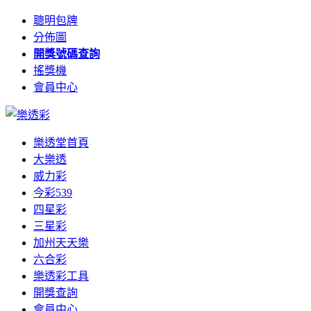
聰明包牌
分佈圖
開獎號碼查詢
搖獎機
會員中心
樂透堂首頁
大樂透
威力彩
今彩539
四星彩
三星彩
加州天天樂
六合彩
樂透彩工具
開獎查詢
會員中心