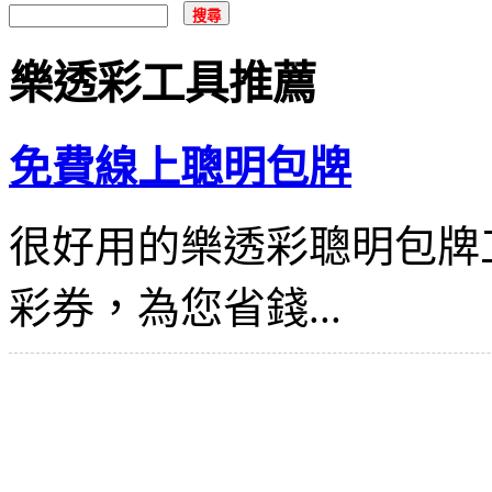
樂透彩工具推薦
免費線上聰明包牌
很好用的樂透彩聰明包牌
彩券，為您省錢...