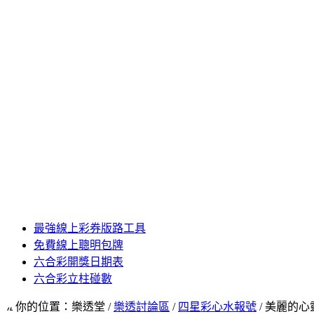
最強線上彩券版路工具
免費線上聰明包牌
六合彩開獎日期表
六合彩立柱碰數
你的位置：樂透堂 /
樂透討論區
/
四星彩心水報號
/ 美麗的