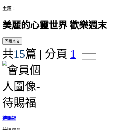
主題：
美麗的心靈世界 歡樂週末
共
15
篇 | 分頁
1
待賜福
普通會員