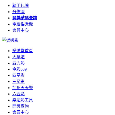
聰明包牌
分佈圖
開獎號碼查詢
電腦搖獎機
會員中心
樂透堂首頁
大樂透
威力彩
今彩539
四星彩
三星彩
加州天天樂
六合彩
樂透彩工具
開獎查詢
會員中心