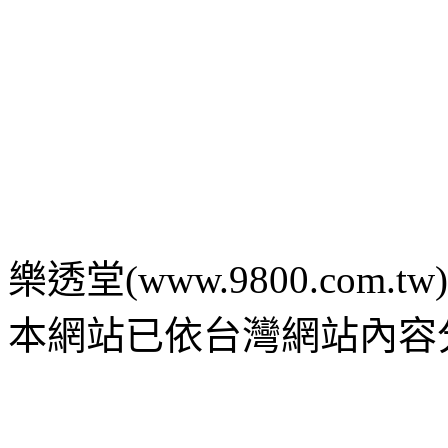
樂透堂(www.9800.com.tw) c 2
本網站已依台灣網站內容