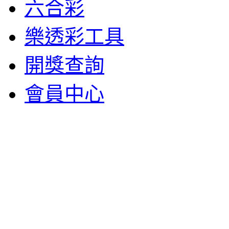
六合彩
樂透彩工具
開獎查詢
會員中心