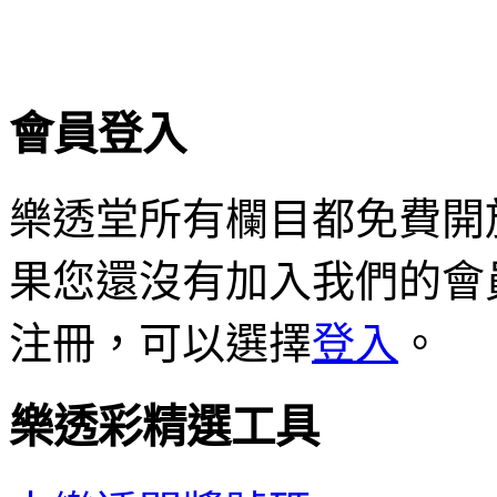
會員登入
樂透堂所有欄目都免費開
果您還沒有加入我們的會
注冊，可以選擇
登入
。
樂透彩精選工具