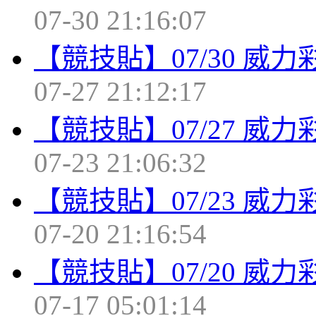
07-30 21:16:07
【競技貼】07/30 威
07-27 21:12:17
【競技貼】07/27 威
07-23 21:06:32
【競技貼】07/23 威
07-20 21:16:54
【競技貼】07/20 威
07-17 05:01:14