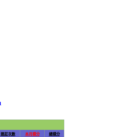
1
連莊次數
本月積分
總積分