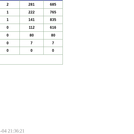
2
281
685
1
222
765
1
141
835
0
112
616
0
80
80
0
7
7
0
0
0
04 21:36:21