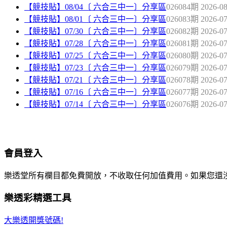
【競技貼】08/04〔 六合三中一〕分享區
026084期 2026-08-
【競技貼】08/01〔 六合三中一〕分享區
026083期 2026-07-
【競技貼】07/30〔 六合三中一〕分享區
026082期 2026-07-
【競技貼】07/28〔 六合三中一〕分享區
026081期 2026-07-
【競技貼】07/25〔 六合三中一〕分享區
026080期 2026-07-
【競技貼】07/23〔 六合三中一〕分享區
026079期 2026-07-
【競技貼】07/21〔 六合三中一〕分享區
026078期 2026-07-
【競技貼】07/16〔 六合三中一〕分享區
026077期 2026-07-
【競技貼】07/14〔 六合三中一〕分享區
026076期 2026-07-
會員登入
樂透堂所有欄目都免費開放，不收取任何加值費用。如果您還
樂透彩精選工具
大樂透開獎號碼!