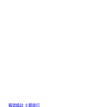
報號統計
十期排行