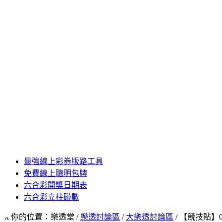
最強線上彩券版路工具
免費線上聰明包牌
六合彩開獎日期表
六合彩立柱碰數
你的位置：樂透堂 /
樂透討論區
/
大樂透討論區
/ 【競技貼】0