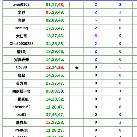
01,17,
48
,
awei0102
2
2
05
,29,49,
2
2
少谷
02,09,49,
5
0
奔馳
17,36,47,
linming
2
0
13,37,46,
5
0
大仁哥
34,35,38,
Chu20030228
2
0
13,29,46,
2
0
磨1劍
14,29,45,
2
0
宛真表妹
12
,14,
16
,
up888
0
5
★
14,35,45,
0
0
翡翠
27,37,47,
0
0
東方白
08,09,
30
,
0
1
四兩搏千金
14,29,32,
0
0
一道彩虹
11,26,47,
shenchi62
0
0
37,46,47,
orz01
0
0
12
,17,28,
0
2
薰衣草
11,26,29,
lifen610
0
0