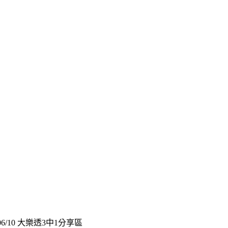
6/10 大樂透3中1分享區