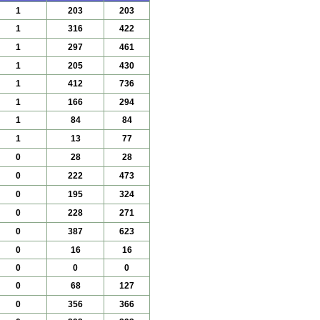
1
203
203
1
316
422
1
297
461
1
205
430
1
412
736
1
166
294
1
84
84
1
13
77
0
28
28
0
222
473
0
195
324
0
228
271
0
387
623
0
16
16
0
0
0
0
68
127
0
356
366