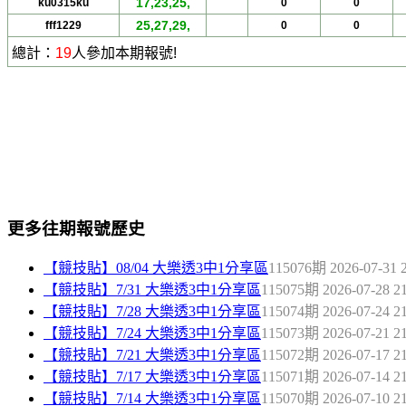
17,23,25,
ku0315ku
0
0
25,27,29,
fff1229
0
0
總計：
19
人參加本期報號!
更多往期報號歷史
【競技貼】08/04 大樂透3中1分享區
115076期 2026-07-31 2
【競技貼】7/31 大樂透3中1分享區
115075期 2026-07-28 21
【競技貼】7/28 大樂透3中1分享區
115074期 2026-07-24 21
【競技貼】7/24 大樂透3中1分享區
115073期 2026-07-21 21
【競技貼】7/21 大樂透3中1分享區
115072期 2026-07-17 21
【競技貼】7/17 大樂透3中1分享區
115071期 2026-07-14 21
【競技貼】7/14 大樂透3中1分享區
115070期 2026-07-10 21