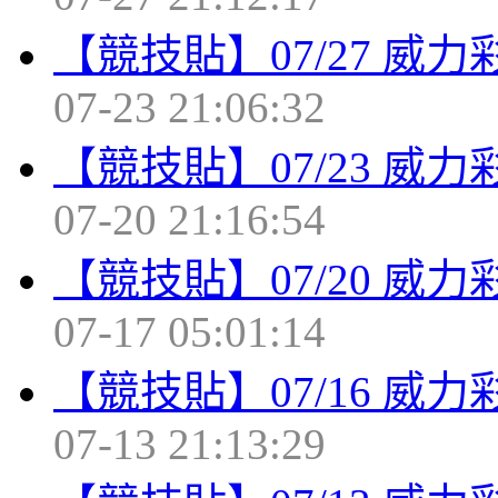
【競技貼】07/27 威
07-23 21:06:32
【競技貼】07/23 威
07-20 21:16:54
【競技貼】07/20 威
07-17 05:01:14
【競技貼】07/16 威
07-13 21:13:29