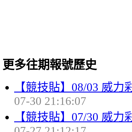
更多往期報號歷史
【競技貼】08/03 威
07-30 21:16:07
【競技貼】07/30 威
07-27 21:12:17