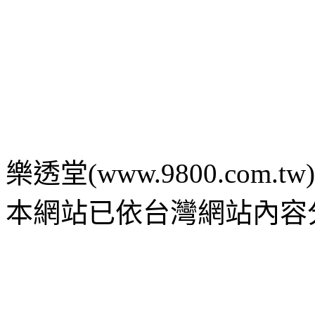
樂透堂(www.9800.com.tw) c 2
本網站已依台灣網站內容