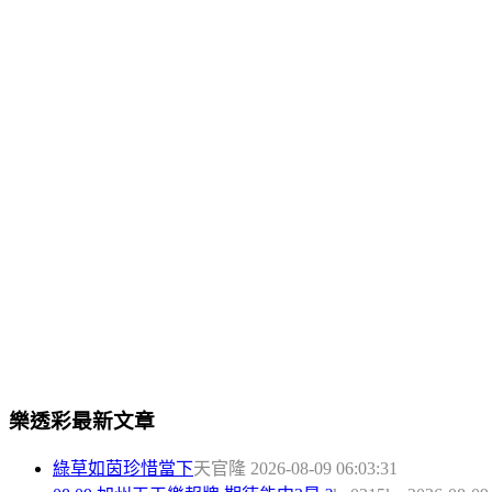
樂透彩最新文章
綠草如茵珍惜當下
天官隆 2026-08-09 06:03:31