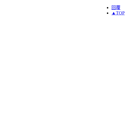
回覆
▲TOP