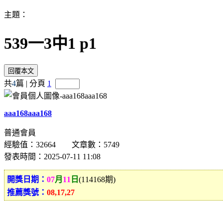
主題：
539一3中1 p1
共
4
篇 | 分頁
1
aaa168aaa168
普通會員
經驗值：32664 文章數：5749
發表時間：2025-07-11 11:08
開獎日期：
07
月
11
日
(114168期)
推薦獎號：
08,17,27