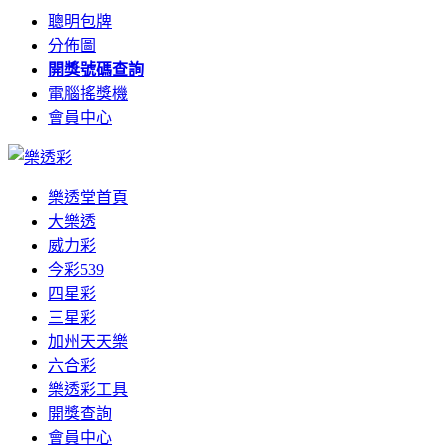
聰明包牌
分佈圖
開獎號碼查詢
電腦搖獎機
會員中心
樂透堂首頁
大樂透
威力彩
今彩539
四星彩
三星彩
加州天天樂
六合彩
樂透彩工具
開獎查詢
會員中心