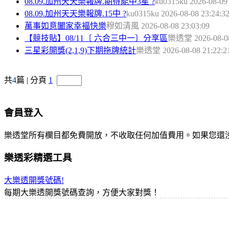
08.09.加州天天樂報牌.期待能中3星 ?
ku0315ku 2026-08-09 
08.09.加州天天樂報牌.15中 ?
ku0315ku 2026-08-08 23:24:3
萬事如意闔家幸褔快樂
穆如清風 2026-08-08 23:03:09
【競技貼】08/11〔 六合三中一〕分享區
樂透堂 2026-08-08
三星彩開獎(2,1,9)下期拖牌統計
樂透堂 2026-08-08 21:22:2
共
4
篇 | 分頁
1
會員登入
樂透堂所有欄目都免費開放，不收取任何加值費用。如果您還
樂透彩精選工具
大樂透開獎號碼!
每期大樂透開獎號碼查詢，方便大家對獎！