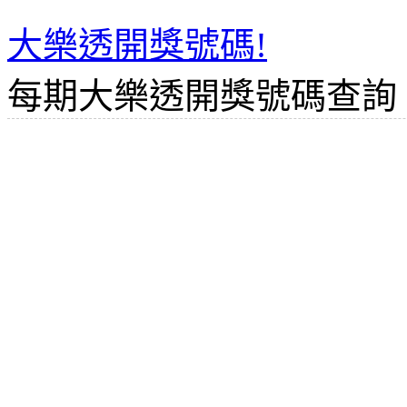
大樂透開獎號碼!
每期大樂透開獎號碼查詢