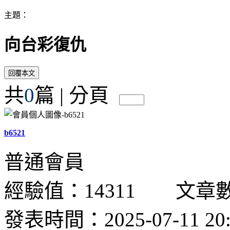
主題：
向台彩復仇
共
0
篇 | 分頁
b6521
普通會員
經驗值：14311 文章數
發表時間：2025-07-11 20: