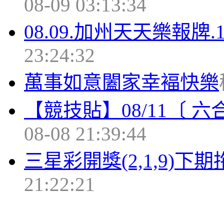
08-09 03:13:34
08.09.加州天天樂報牌.1
23:24:32
萬事如意闔家幸褔快樂
【競技貼】08/11〔 
08-08 21:39:44
三星彩開獎(2,1,9)下
21:22:21