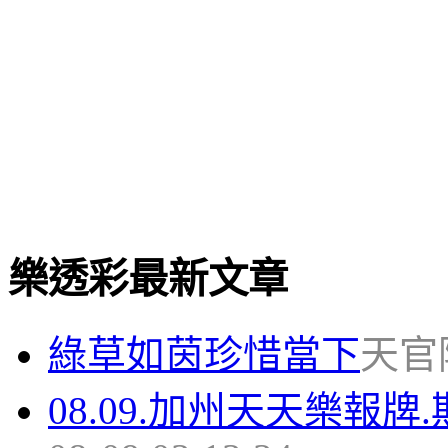
樂透彩最新文章
綠草如茵珍惜當下
天官隆 
08.09.加州天天樂報牌.