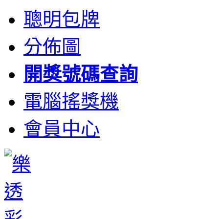
聰明包牌
分佈圖
開獎號碼查詢
電腦搖獎機
會員中心