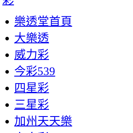
樂透堂首頁
大樂透
威力彩
今彩539
四星彩
三星彩
加州天天樂