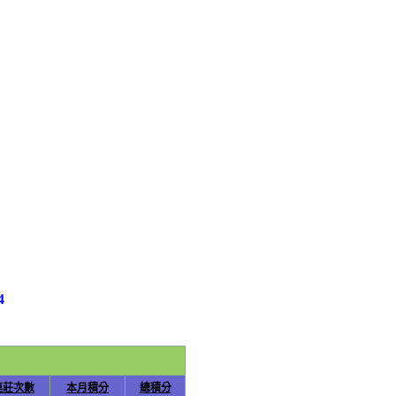
4
連莊次數
本月積分
總積分