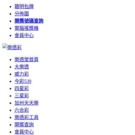
聰明包牌
分佈圖
開獎號碼查詢
電腦搖獎機
會員中心
樂透堂首頁
大樂透
威力彩
今彩539
四星彩
三星彩
加州天天樂
六合彩
樂透彩工具
開獎查詢
會員中心