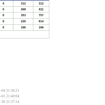
4
312
312
0
268
811
0
353
757
0
220
914
0
166
166
04 21:36:21
01 21:40:04
30 21:37:14