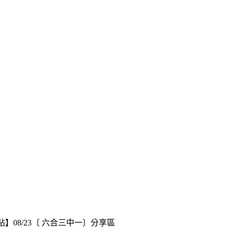
貼】08/23〔 六合三中一〕分享區