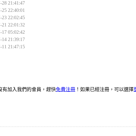
28 21:41:47
25 22:40:01
23 22:02:45
21 22:01:32
17 05:02:42
14 21:39:17
11 21:47:15
沒有加入我們的會員，趕快
免費注冊
！如果已經注冊，可以選擇