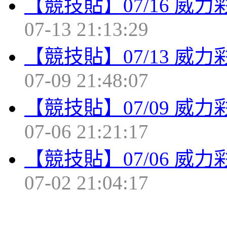
【競技貼】07/16 威
07-13 21:13:29
【競技貼】07/13 威
07-09 21:48:07
【競技貼】07/09 威
07-06 21:21:17
【競技貼】07/06 威
07-02 21:04:17