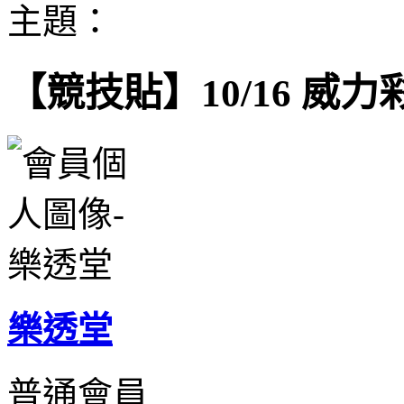
主題：
【競技貼】10/16 威
樂透堂
普通會員