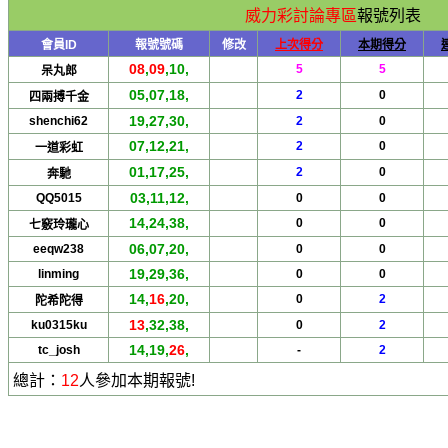
威力彩討論專區
報號列表
會員ID
報號號碼
修改
上次得分
本期得分
08
,
09
,10,
5
5
呆丸郎
05,07,18,
2
0
四兩搏千金
19,27,30,
shenchi62
2
0
07,12,21,
2
0
一道彩虹
01,17,25,
2
0
奔馳
03,11,12,
QQ5015
0
0
14,24,38,
0
0
七竅玲瓏心
06,07,20,
eeqw238
0
0
19,29,36,
linming
0
0
14,
16
,20,
0
2
陀希陀得
13
,32,38,
ku0315ku
0
2
14,19,
26
,
tc_josh
-
2
總計：
12
人參加本期報號!