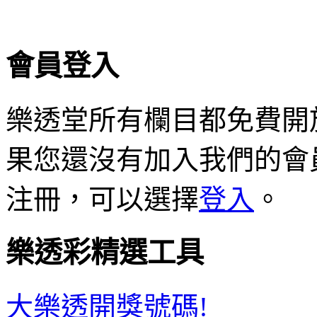
會員登入
樂透堂所有欄目都免費開
果您還沒有加入我們的會
注冊，可以選擇
登入
。
樂透彩精選工具
大樂透開獎號碼!