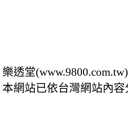
樂透堂(www.9800.com.tw) c 2
本網站已依台灣網站內容