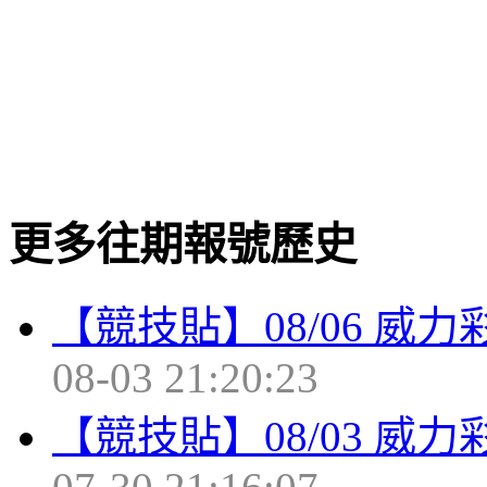
更多往期報號歷史
【競技貼】08/06 威
08-03 21:20:23
【競技貼】08/03 威