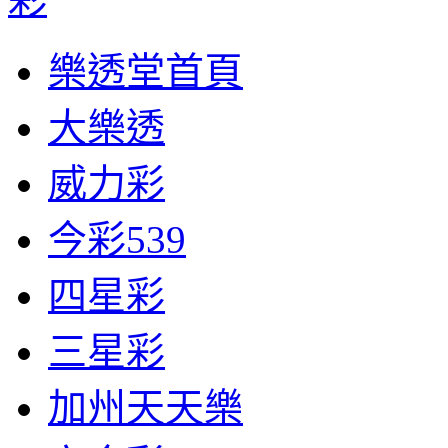
樂透堂首頁
大樂透
威力彩
今彩539
四星彩
三星彩
加州天天樂