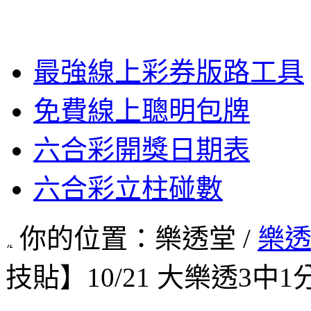
最強線上彩券版路工具
免費線上聰明包牌
六合彩開獎日期表
六合彩立柱碰數
你的位置：樂透堂 /
樂
技貼】10/21 大樂透3中