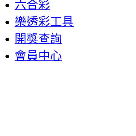
六合彩
樂透彩工具
開獎查詢
會員中心