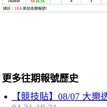
14
,16,19,
chu2018
0
2
總計：
16
人參加本期報號!
更多往期報號歷史
【競技貼】08/07 大樂