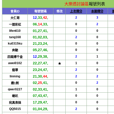
大樂透討論區
報號列表
會員ID
報號號碼
修改
上次得分
本期得分
12
,33,
42
,
2
3
大仁哥
06,
14
,33,
0
2
一道彩虹
01,27,41,
lifen610
0
0
01,02,03,
tang168
2
0
21,23,24,
ku0315ku
0
0
05,27,46,
0
0
奔馳
12
,29,38,
2
1
四兩搏千金
22,27,47,
awei0102
1
0
★
23,24,47,
2
0
翡翠
21,30,
44
,
linming
2
2
02,
25
,41,
0
2
磨1劍
02,33,41,
qwer0227
1
0
07,43,47,
0
0
喇叭
17,29,47,
0
0
宛真表妹
01,04,29,
QQ5015
2
0