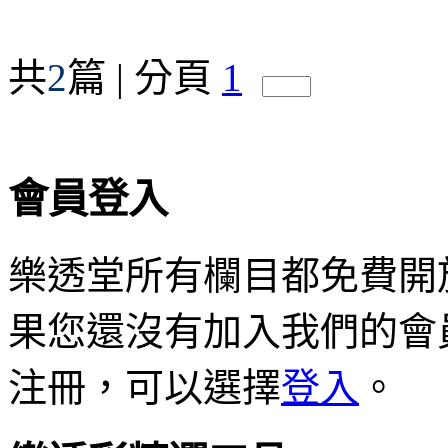
共
2
篇 | 分頁
1
會員登入
樂透堂所有欄目都免費開
果您還沒有加入我們的會
注冊，可以選擇
登入
。