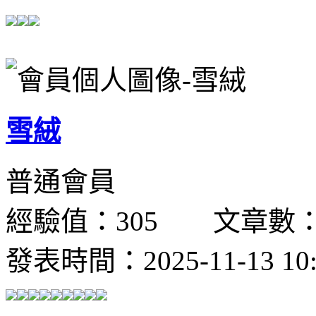
雪絨
普通會員
經驗值：305 文章數：
發表時間：2025-11-13 10: