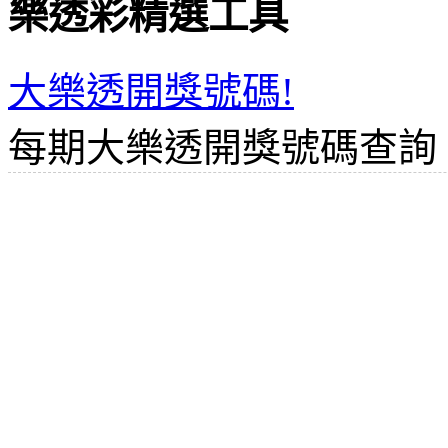
樂透彩精選工具
大樂透開獎號碼!
每期大樂透開獎號碼查詢