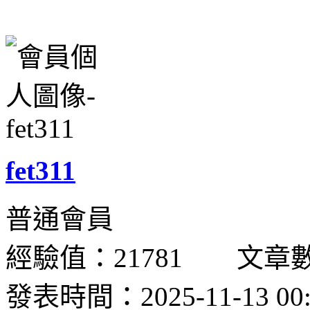
fet311
普通會員
經驗值：21781 文章數
發表時間：2025-11-13 00: