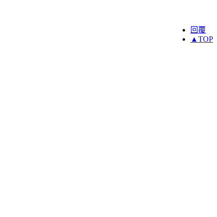
回覆
▲TOP