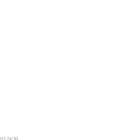
03:24:30