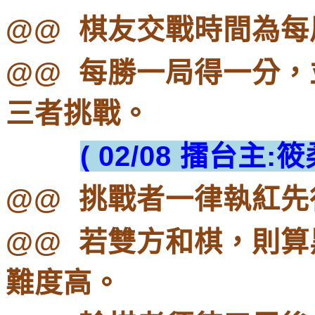
@@ 棋友交戰時間為每周
@@ 每勝一局得一分
三者挑戰。
( 02/08 擂台
@@ 挑戰者一律執紅
@@ 若雙方和棋，則
難度高。