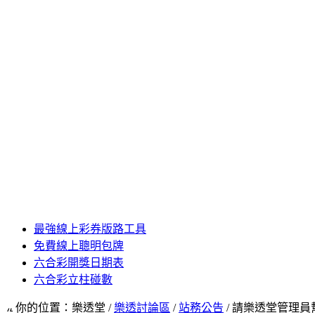
最強線上彩券版路工具
免費線上聰明包牌
六合彩開獎日期表
六合彩立柱碰數
你的位置：樂透堂 /
樂透討論區
/
站務公告
/ 請樂透堂管理