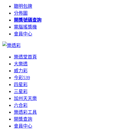
聰明包牌
分佈圖
開獎號碼查詢
電腦搖獎機
會員中心
樂透堂首頁
大樂透
威力彩
今彩539
四星彩
三星彩
加州天天樂
六合彩
樂透彩工具
開獎查詢
會員中心