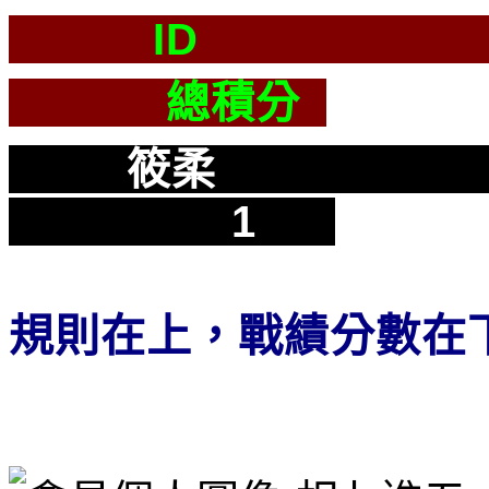
ID 
總積分
筱
1
規則在上，戰績分數在