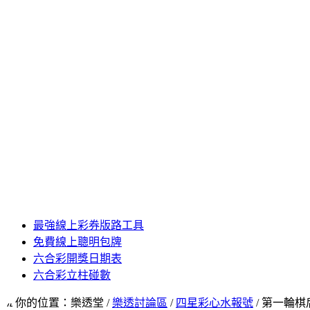
最強線上彩券版路工具
免費線上聰明包牌
六合彩開獎日期表
六合彩立柱碰數
你的位置：樂透堂 /
樂透討論區
/
四星彩心水報號
/ 第一輪棋