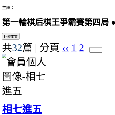
主題：
第一輪棋后棋王爭霸賽第四局 ●
共
32
篇 | 分頁
‹‹
1
2
相七進五