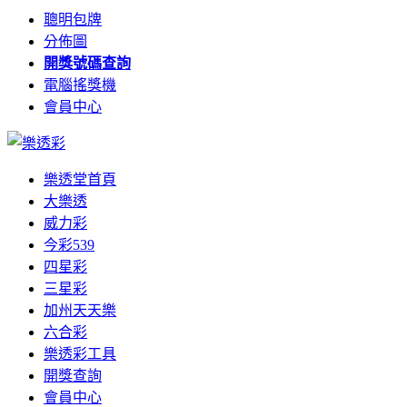
聰明包牌
分佈圖
開獎號碼查詢
電腦搖獎機
會員中心
樂透堂首頁
大樂透
威力彩
今彩539
四星彩
三星彩
加州天天樂
六合彩
樂透彩工具
開獎查詢
會員中心