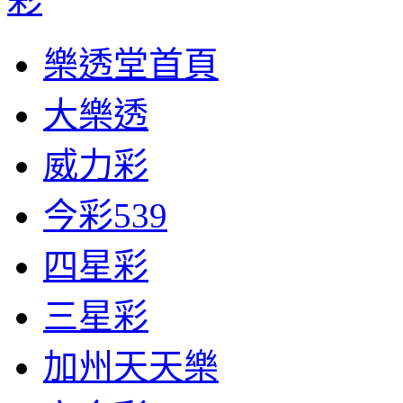
樂透堂首頁
大樂透
威力彩
今彩539
四星彩
三星彩
加州天天樂