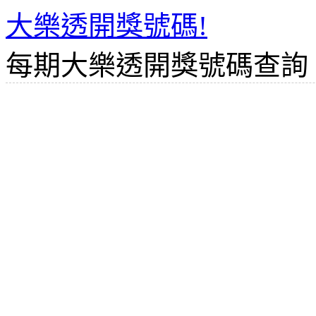
大樂透開獎號碼!
每期大樂透開獎號碼查詢