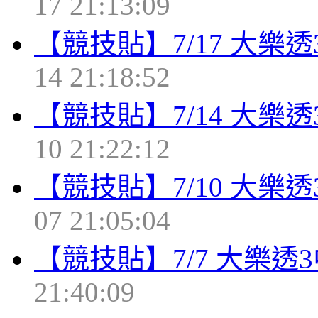
17 21:13:09
【競技貼】7/17 大樂
14 21:18:52
【競技貼】7/14 大樂
10 21:22:12
【競技貼】7/10 大樂
07 21:05:04
【競技貼】7/7 大樂透
21:40:09