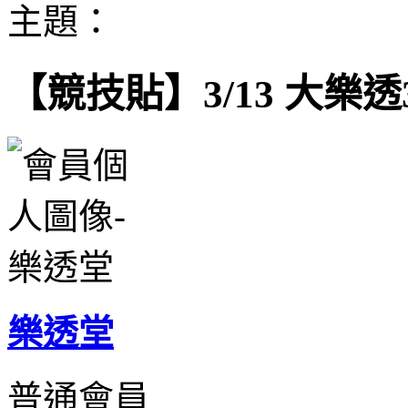
主題：
【競技貼】3/13 大樂
樂透堂
普通會員