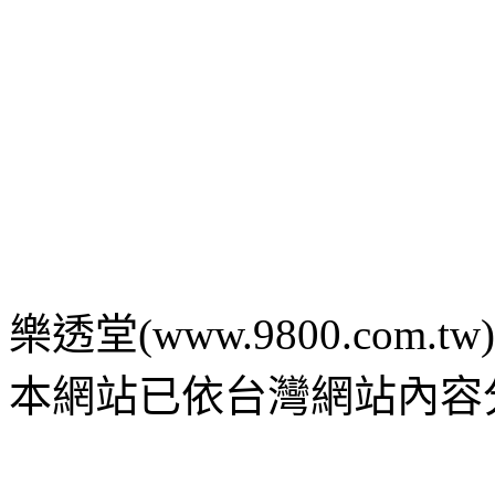
樂透堂(www.9800.com.tw) c 2
本網站已依台灣網站內容