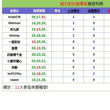
威力彩討論專區
報號列表
會員ID
報號號碼
修改
上次得分
本期得分
08,27,
31
,
eeqw238
2
2
16,20,35,
littleman
2
0
10,
14
,26,
2
2
呆丸郎
25,28,30,
linming
2
0
13
,29,30,
0
2
一道彩虹
06,
13
,35,
0
2
翡翠
06,23,32,
0
0
四兩搏千金
02,03,21,
0
0
七竅玲瓏心
03,
13
,33,
0
2
奔馳
16,
18
,23,
ku0315ku
0
2
10,21,38,
sapan
0
0
總計：
11
人參加本期報號!