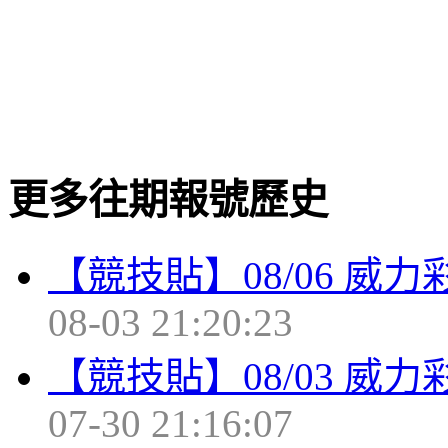
更多往期報號歷史
【競技貼】08/06 威
08-03 21:20:23
【競技貼】08/03 威
07-30 21:16:07