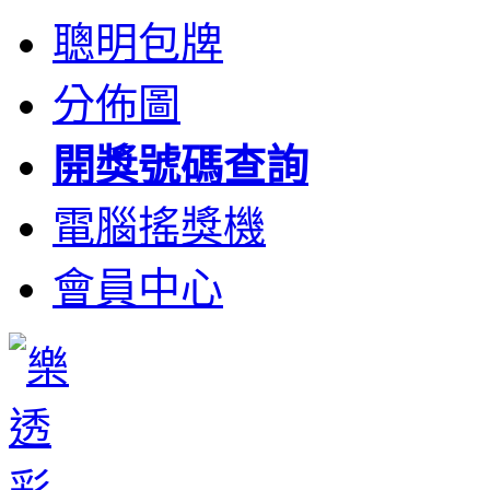
聰明包牌
分佈圖
開獎號碼查詢
電腦搖獎機
會員中心