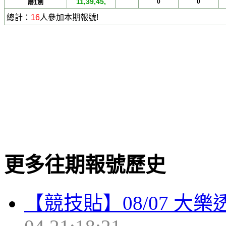
11,39,45,
0
0
磨1劍
總計：
16
人參加本期報號!
更多往期報號歷史
【競技貼】08/07 大樂