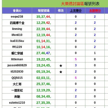
大樂透討論區
報號列表
會員ID
報號號碼
修改
上次得分
本期得分
35,37,
44
,
eeqw238
0
2
12,29,
42
,
2
2
四兩搏千金
22,39,
44
,
linming
0
2
12,19,
44
,
lifen610
2
2
01,
14
,31,
ku0315ku
0
2
10,
14
,16,
fff1229
0
2
27,46,
47
,
0
1
蝦仁穿越
19,22,45,
littleman
5
0
19,24,45,
jasson660829
3
0
★
05,19,34,
t0202830
2
0
★
02,03,11,
QQ5015
5
0
25,37,46,
0
0
大仁哥
12,19,29,
2
0
一道彩虹
08,34,49,
2
0
奔馳
27,35,39,
ezlotto1210
0
0