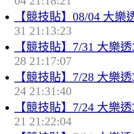
04 21:18:21
【競技貼】08/04 大樂
31 21:13:23
【競技貼】7/31 大樂
28 21:17:07
【競技貼】7/28 大樂
24 21:31:40
【競技貼】7/24 大樂
21 21:22:04