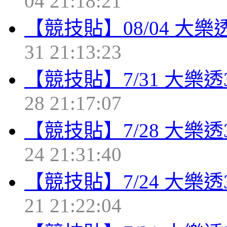
04 21:18:21
【競技貼】08/04 大樂
31 21:13:23
【競技貼】7/31 大樂
28 21:17:07
【競技貼】7/28 大樂
24 21:31:40
【競技貼】7/24 大樂
21 21:22:04