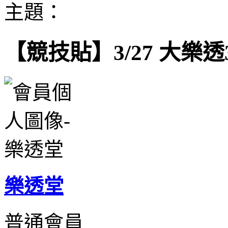
主題：
【競技貼】3/27 大樂
樂透堂
普通會員