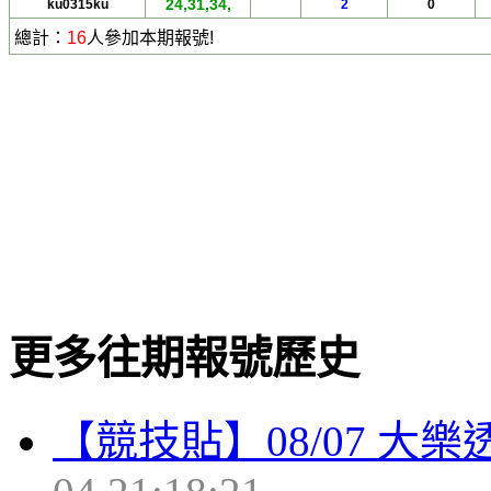
24,31,34,
ku0315ku
2
0
總計：
16
人參加本期報號!
更多往期報號歷史
【競技貼】08/07 大樂