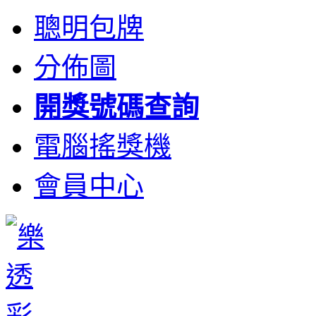
聰明包牌
分佈圖
開獎號碼查詢
電腦搖獎機
會員中心