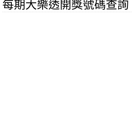
每期大樂透開獎號碼查詢