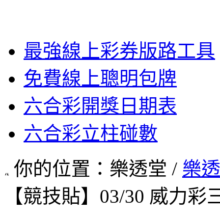
最強線上彩券版路工具
免費線上聰明包牌
六合彩開獎日期表
六合彩立柱碰數
你的位置：樂透堂 /
樂
【競技貼】03/30 威力