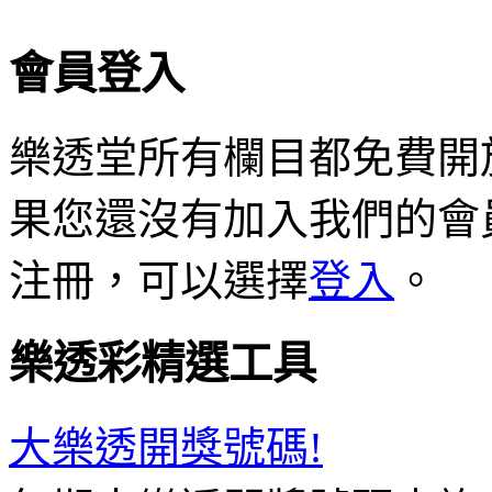
會員登入
樂透堂所有欄目都免費開
果您還沒有加入我們的會
注冊，可以選擇
登入
。
樂透彩精選工具
大樂透開獎號碼!