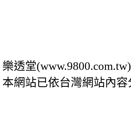
樂透堂(www.9800.com.tw) c 2
本網站已依台灣網站內容