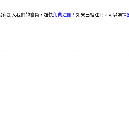
沒有加入我們的會員，趕快
免費注冊
！如果已經注冊，可以選擇