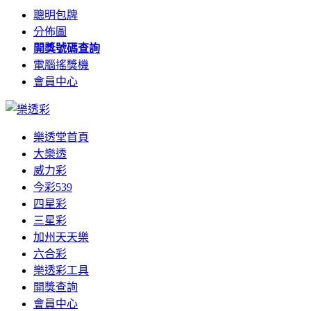
聰明包牌
分佈圖
開獎號碼查詢
電腦搖獎機
會員中心
樂透堂首頁
大樂透
威力彩
今彩539
四星彩
三星彩
加州天天樂
六合彩
樂透彩工具
開獎查詢
會員中心