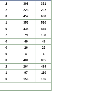
2
308
351
2
228
237
0
452
688
1
356
520
0
435
445
2
79
138
0
49
49
0
26
26
0
4
4
0
481
805
2
264
489
1
97
110
0
156
156