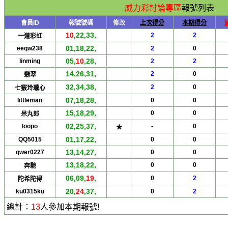
威力彩討論專區
報號列表
會員ID
報號號碼
修改
上次得分
本期得分
10
,22,33,
2
2
一道彩虹
01,18,22,
eeqw238
2
0
05,
10
,28,
linming
2
2
14,26,31,
2
0
翡翠
32,34,38,
2
0
七竅玲瓏心
07,18,28,
littleman
0
0
15,18,29,
0
0
呆丸郎
02,25,37,
loopo
-
0
★
01,17,22,
QQ5015
0
0
13,14,27,
qwer0227
0
0
13,18,22,
0
0
奔馳
06,09,
19
,
0
2
陀希陀得
20,
24
,37,
ku0315ku
0
2
總計：
13
人參加本期報號!