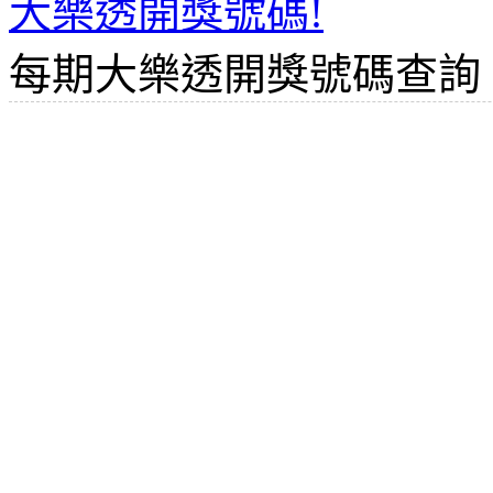
大樂透開獎號碼!
每期大樂透開獎號碼查詢