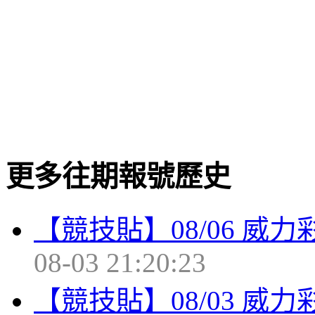
更多往期報號歷史
【競技貼】08/06 威
08-03 21:20:23
【競技貼】08/03 威