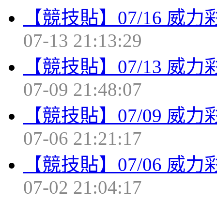
【競技貼】07/16 威
07-13 21:13:29
【競技貼】07/13 威
07-09 21:48:07
【競技貼】07/09 威
07-06 21:21:17
【競技貼】07/06 威
07-02 21:04:17