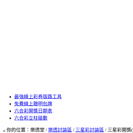
最強線上彩券版路工具
免費線上聰明包牌
六合彩開獎日期表
六合彩立柱碰數
你的位置：樂透堂 /
樂透討論區
/
三星彩討論區
/ 三星彩開獎(