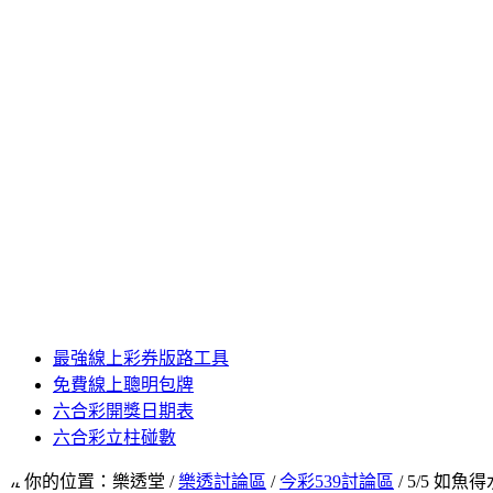
最強線上彩券版路工具
免費線上聰明包牌
六合彩開獎日期表
六合彩立柱碰數
你的位置：樂透堂 /
樂透討論區
/
今彩539討論區
/ 5/5 如魚得