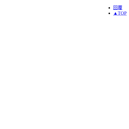
回覆
▲TOP