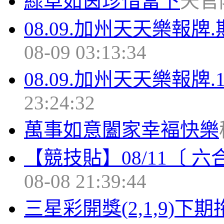
綠草如茵珍惜當下
天官隆 
08.09.加州天天樂報牌.
08-09 03:13:34
08.09.加州天天樂報牌.1
23:24:32
萬事如意闔家幸褔快樂
【競技貼】08/11〔 
08-08 21:39:44
三星彩開獎(2,1,9)下