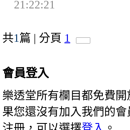
21:22:21
共
1
篇 | 分頁
1
會員登入
樂透堂所有欄目都免費開
果您還沒有加入我們的會
注冊，可以選擇
登入
。