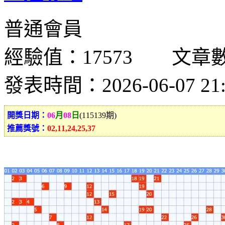
普通會員
經驗值：17573 文章數
發表時間：2026-06-07 21:
開獎日期：
06
月
08
日
(115139期)
推薦獎號：
02,11,24,25,37