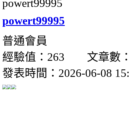
powert99995
普通會員
經驗值：263 文章數：
發表時間：2026-06-08 15: