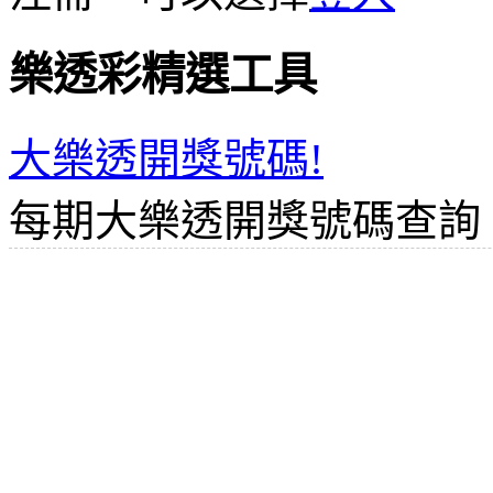
樂透彩精選工具
大樂透開獎號碼!
每期大樂透開獎號碼查詢