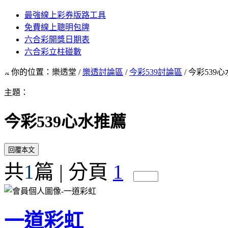
最強線上彩券版路工具
免費線上聰明包牌
六合彩開獎日期表
六合彩立柱碰數
你的位置：樂透堂 /
樂透討論區
/
今彩539討論區
/ 今彩539
主題：
今彩539心水推薦
共
1
篇 | 分頁
1
一道彩虹