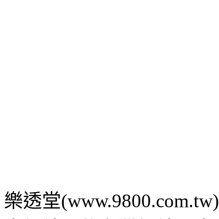
樂透堂(www.9800.com.tw) c 2