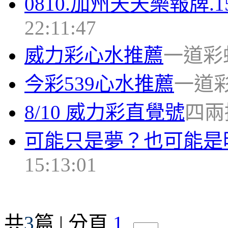
0810.加州天天樂報牌.15
22:11:47
威力彩心水推薦
一道彩虹 2
今彩539心水推薦
一道彩虹 
8/10 威力彩直覺號
四兩搏
可能只是夢？也可能是
15:13:01
共
3
篇 | 分頁
1