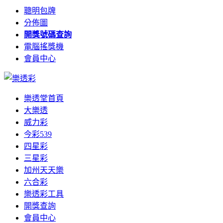
聰明包牌
分佈圖
開獎號碼查詢
電腦搖獎機
會員中心
樂透堂首頁
大樂透
威力彩
今彩539
四星彩
三星彩
加州天天樂
六合彩
樂透彩工具
開獎查詢
會員中心