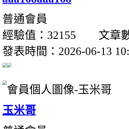
普通會員
經驗值：32155 文章數
發表時間：2026-06-13 10:
玉米哥