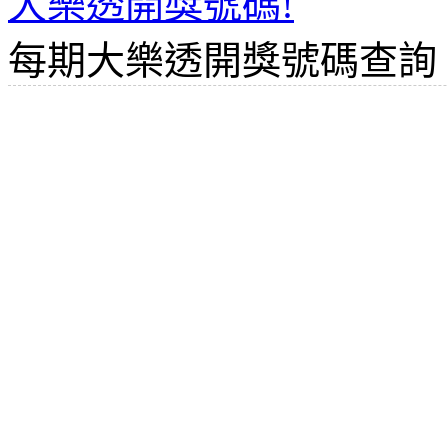
大樂透開獎號碼!
每期大樂透開獎號碼查詢