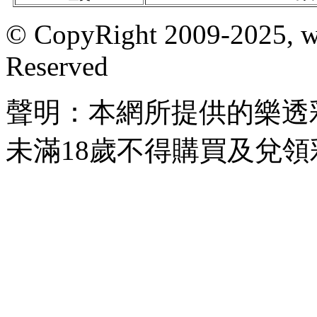
© CopyRight 2009-2025, w
Reserved
聲明：本網所提供的樂透
未滿18歲不得購買及兌領