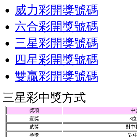
威力彩開獎號碼
六合彩開獎號碼
三星彩開獎號碼
四星彩開獎號碼
雙贏彩開獎號碼
三星彩中獎方式
獎項
中
壹獎
3
貳獎
對中
叁獎
對