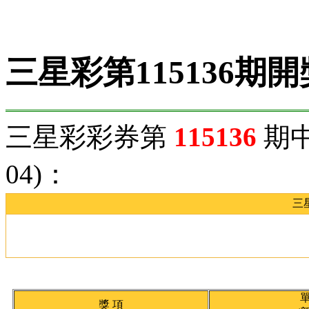
三星彩第115136期
三星彩彩券第
115136
期中
04)：
三
獎 項