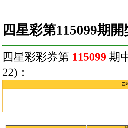
四星彩第115099期
四星彩彩券第
115099
期中
22)：
四