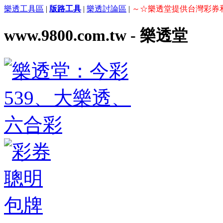
樂透工具區
|
版路工具
|
樂透討論區
|
～☆樂透堂提供台灣彩券
www.9800.com.tw - 樂透堂