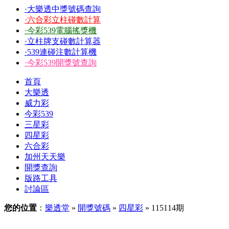
·大樂透中獎號碼查詢
·六合彩立柱碰數計算
·今彩539電腦搖獎機
·立柱牌支碰數計算器
·539連碰注數計算機
·今彩539開獎號查詢
首頁
大樂透
威力彩
今彩539
三星彩
四星彩
六合彩
加州天天樂
開獎查詢
版路工具
討論區
您的位置
：
樂透堂
»
開獎號碼
»
四星彩
» 115114期