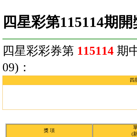
四星彩第115114期
四星彩彩券第
115114
期中
09)：
四
獎 項
(