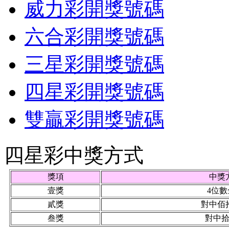
威力彩開獎號碼
六合彩開獎號碼
三星彩開獎號碼
四星彩開獎號碼
雙贏彩開獎號碼
四星彩中獎方式
獎項
中獎
壹獎
4位
貳獎
對中佰
叁獎
對中