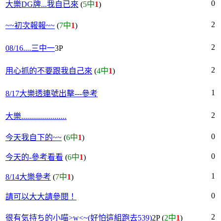
0
大樂DG牌...我自已來
(
5中
1
)
2
~~初次報報~~
(
7中
1
)
2
08/16....三中一
3P
2
用心抓的不要跟我自己來
(
4中
1
)
1
8/17大樂透連號出擊---參考
2
大樂.......................
0
今天我自下的~~
(
6中
1
)
0
今天的-參考看看
(
6中
1
)
1
8/14大樂參考
(
7中
1
)
0
請可以大大請參閱！
2
很有気持ち的小喵>w<~(好怕這組跑去539)
2P
(
2中
1
)