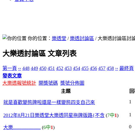
你的位置：
樂透堂
/
樂透討論區
/ 大樂透討論區討
大樂透討論區 文章列表
第一頁
‹‹
448
449
450
451
452
453
454
455
456
457
458
››
最終頁
發表文章
大樂透報號統計
開獎號碼
獎號分佈圖
主題
回
1
就是喜歡變態牌啦還是一樣變態四支自己來
1
2012年8月21日樂透堂大樂透同星拖牌版路{不含
(
7中
1
)
0
大樂.......................
(
6中
1
)