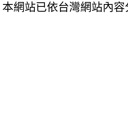
本網站已依台灣網站內容