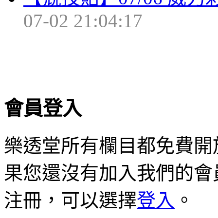
07-02 21:04:17
會員登入
樂透堂所有欄目都免費開
果您還沒有加入我們的會
注冊，可以選擇
登入
。