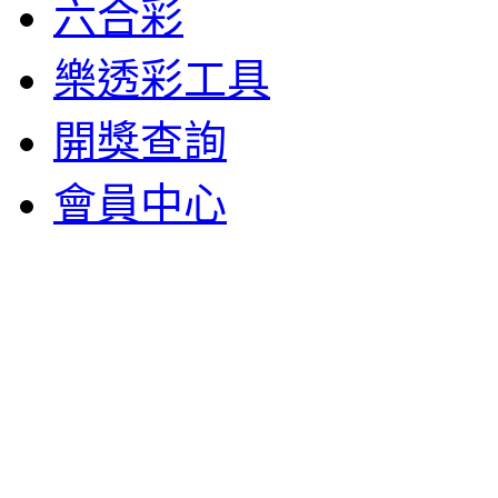
六合彩
樂透彩工具
開獎查詢
會員中心