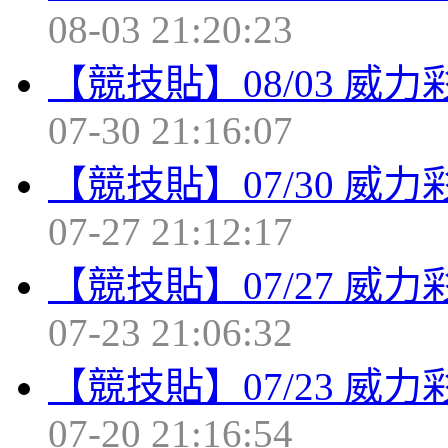
08-03 21:20:23
【競技貼】08/03 威
07-30 21:16:07
【競技貼】07/30 威
07-27 21:12:17
【競技貼】07/27 威
07-23 21:06:32
【競技貼】07/23 威
07-20 21:16:54