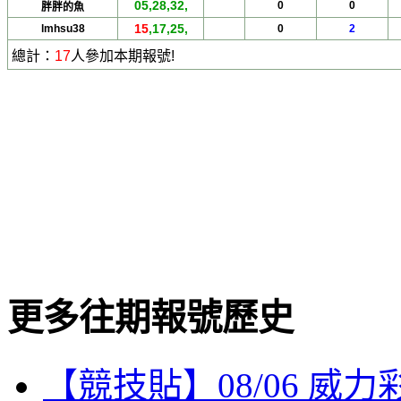
05,28,32,
0
0
胖胖的魚
15
,17,25,
lmhsu38
0
2
總計：
17
人參加本期報號!
更多往期報號歷史
【競技貼】08/06 威